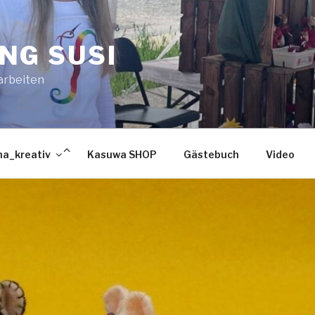
NG SUSI
arbeiten
Untermenü
a_kreativ
Kasuwa SHOP
Gästebuch
Video
verbergen