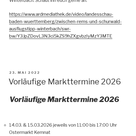
Winterbach. Schaut ihn euch gerne an:
https://www.ardmediathek.de/video/landesschau-
baden-wuerttemberg/zwischen-rems-und-schurwald-
ausflugstipp-winterbach/swr-
bw/Y3JpZDovL3N3ci5kZS9hZXgvbzIyMzY3MTE
VERÖFFENTLICHT
23. MAI 2022
AM
Vorläufige Markttermine 2026
Vorläufige Markttermine 2026
14.03. & 15.03.2026 jeweils von 11:00 bis 17:00 Uhr
Ostermarkt Kemnat