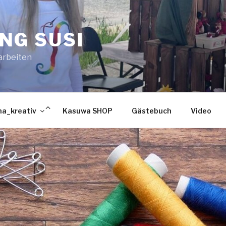
NG SUSI
arbeiten
Untermenü
a_kreativ
Kasuwa SHOP
Gästebuch
Video
verbergen