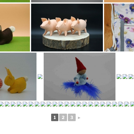
1
2
3
►