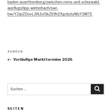
baden-wuerttemberg/zwischen-rems-und-schurwald-
ausflugstipp-winterbach/swr-
bw/Y3JpZDovL3N3ci5kZS9hZXgvbzIyMzY3MTE
Beitragsnavigation
Vorheriger
ZURÜCK
Beitrag
Vorläufige Markttermine 2026
Suche
Suche
nach:
SEITEN